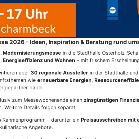
e 2026 - Ideen, Inspiration & Beratung rund um
. Modernisierungsmesse
in die Stadthalle Osterholz-Sch
, Energieeffizienz und Wohnen
– mit frischem Erscheinun
entieren über
30 regionale Aussteller
in der Stadthalle un
unftsthemen wie
erneuerbare Energien
,
Ressourceneffizi
ergiepartner dabei.
exklusiv zum Messewochenende einen
zinsgünstigen Finanzi
 Weitere Details folgen separat.
hes Rahmenprogramm – darunter ein
Preisausschreiben mit
 kulinarische Angebote.