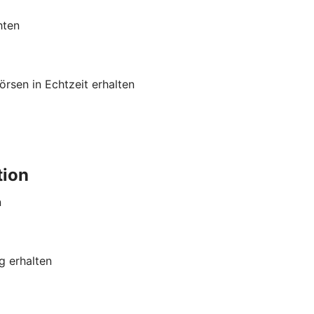
hten
rsen in Echtzeit erhalten
tion
n
g erhalten